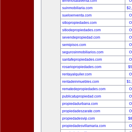
terrenosalaventa.com
O
suinmobiliaria.com
$2
sueloenventa.com
O
sitiopropiedades.com
O
sitiodepropiedades.com
O
sevendepropiedad.com
O
semipisos.com
O
segurosinmobiliarios.com
O
santafepropiedades.com
O
rosariopropiedades.com
$
rentayalquiler.com
O
rentadeinmuebles.com
$1
rematedepropiedades.com
O
publicatupropiedad.com
O
propiedadurbana.com
O
propiedadeszarate.com
O
propiedadesvip.com
$
propiedadesvillamaria.com
O