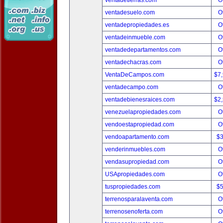
ventadetierras.com
O
ventadesuelo.com
O
ventadepropiedades.es
O
ventadeinmueble.com
O
ventadedepartamentos.com
O
ventadechacras.com
O
VentaDeCampos.com
$7
ventadecampo.com
O
ventadebienesraices.com
$2
venezuelapropiedades.com
O
vendoestapropiedad.com
O
vendoapartamento.com
$
venderinmuebles.com
O
vendasupropiedad.com
O
USApropiedades.com
O
tuspropiedades.com
$
terrenosparalaventa.com
O
terrenosenoferta.com
O