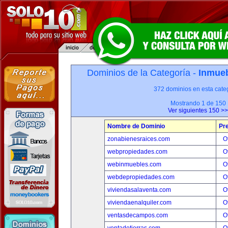
Dominios de la Categoría -
Inmueb
372 dominios en esta categ
Mostrando 1 de 150
Ver siguientes 150 >>
Nombre de Dominio
Pr
zonabienesraices.com
O
webpropiedades.com
O
webinmuebles.com
O
webdepropiedades.com
O
viviendasalaventa.com
O
viviendaenalquiler.com
O
ventasdecampos.com
O