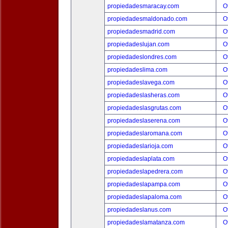
propiedadesmaracay.com
O
propiedadesmaldonado.com
O
propiedadesmadrid.com
O
propiedadeslujan.com
O
propiedadeslondres.com
O
propiedadeslima.com
O
propiedadeslavega.com
O
propiedadeslasheras.com
O
propiedadeslasgrutas.com
O
propiedadeslaserena.com
O
propiedadeslaromana.com
O
propiedadeslarioja.com
O
propiedadeslaplata.com
O
propiedadeslapedrera.com
O
propiedadeslapampa.com
O
propiedadeslapaloma.com
O
propiedadeslanus.com
O
propiedadeslamatanza.com
O