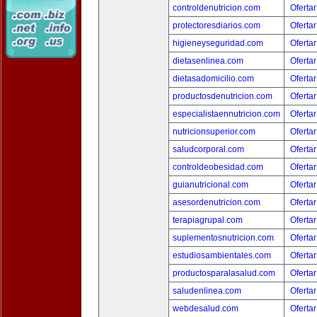
controldenutricion.com
Ofertar
protectoresdiarios.com
Ofertar
higieneyseguridad.com
Ofertar
dietasenlinea.com
Ofertar
dietasadomicilio.com
Ofertar
productosdenutricion.com
Ofertar
especialistaennutricion.com
Ofertar
nutricionsuperior.com
Ofertar
saludcorporal.com
Ofertar
controldeobesidad.com
Ofertar
guianutricional.com
Ofertar
asesordenutricion.com
Ofertar
terapiagrupal.com
Ofertar
suplementosnutricion.com
Ofertar
estudiosambientales.com
Ofertar
productosparalasalud.com
Ofertar
saludenlinea.com
Ofertar
webdesalud.com
Ofertar