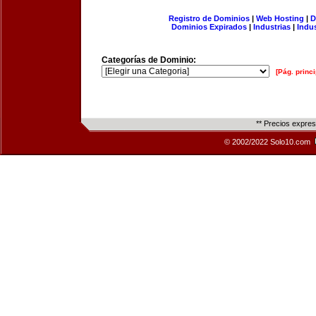
Registro de Dominios
|
Web Hosting
|
D
Dominios Expirados
|
Industrias
|
Indu
Categorías de Dominio:
[Pág. princi
** Precios expre
© 2002/2022 Solo10.com