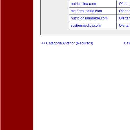
nutricocina.com
Ofertar
mejoresusalud.com
Ofertar
nutricionsaludable.com
Ofertar
systemmedics.com
Ofertar
<< Categoria Anterior (Recursos)
Cat