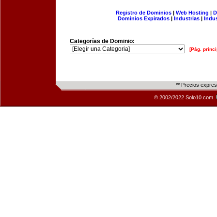
Registro de Dominios
|
Web Hosting
|
D
Dominios Expirados
|
Industrias
|
Indu
Categorías de Dominio:
[Pág. princi
** Precios expre
© 2002/2022 Solo10.com