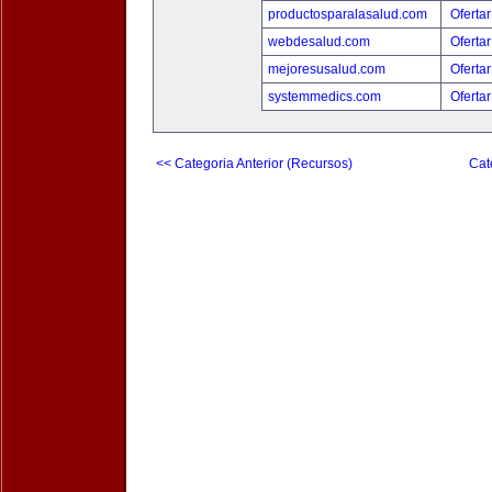
productosparalasalud.com
Ofertar
webdesalud.com
Ofertar
mejoresusalud.com
Ofertar
systemmedics.com
Ofertar
<< Categoria Anterior (Recursos)
Cat