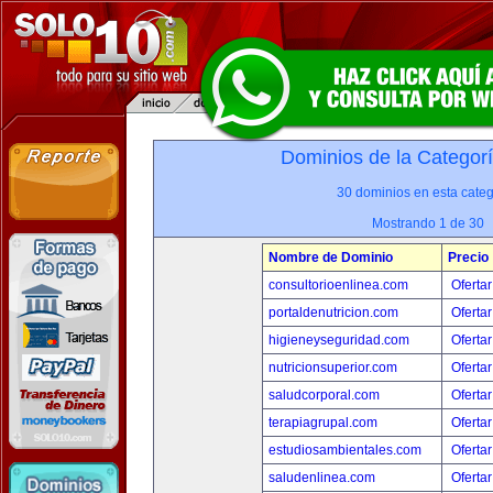
Dominios de la Categor
30 dominios en esta categ
Mostrando 1 de 30
Nombre de Dominio
Precio
consultorioenlinea.com
Ofertar
portaldenutricion.com
Ofertar
higieneyseguridad.com
Ofertar
nutricionsuperior.com
Ofertar
saludcorporal.com
Ofertar
terapiagrupal.com
Ofertar
estudiosambientales.com
Ofertar
saludenlinea.com
Ofertar