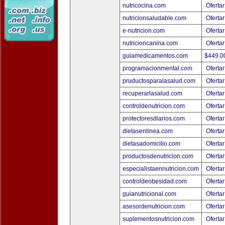
nutricocina.com
Ofertar
nutricionsaludable.com
Ofertar
e-nutricion.com
Ofertar
nutricioncanina.com
Ofertar
guiamedicamentos.com
$449.
programacionmental.com
Ofertar
pruductosparalasalud.com
Ofertar
recuperarlasalud.com
Ofertar
controldenutricion.com
Ofertar
protectoresdiarios.com
Ofertar
dietasenlinea.com
Ofertar
dietasadomicilio.com
Ofertar
productosdenutricion.com
Ofertar
especialistaennutricion.com
Ofertar
controldeobesidad.com
Ofertar
guianutricional.com
Ofertar
asesordenutricion.com
Ofertar
suplementosnutricion.com
Ofertar