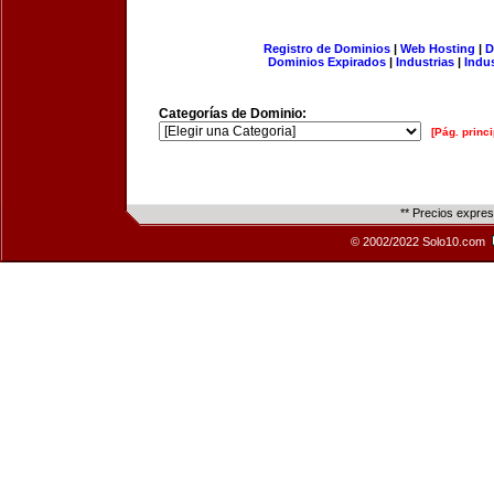
Registro de Dominios
|
Web Hosting
|
D
Dominios Expirados
|
Industrias
|
Indu
Categorías de Dominio:
[Pág. princi
** Precios expre
© 2002/2022 Solo10.com