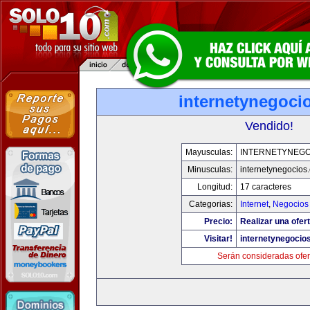
internetynegoci
Vendido!
Mayusculas:
INTERNETYNEGO
Minusculas:
internetynegocios
Longitud:
17 caracteres
Categorias:
Internet
,
Negocios
Precio:
Realizar una ofert
Visitar!
internetynegocio
Serán consideradas ofer