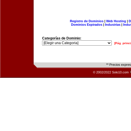
Registro de Dominios
|
Web Hosting
|
D
Dominios Expirados
|
Industrias
|
Indu
Categorías de Dominio:
[Pág. princi
** Precios expre
© 2002/2022 Solo10.com