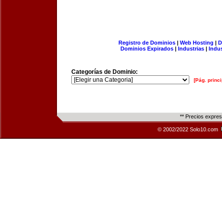
Registro de Dominios
|
Web Hosting
|
D
Dominios Expirados
|
Industrias
|
Indu
Categorías de Dominio:
[Pág. princi
** Precios expre
© 2002/2022 Solo10.com