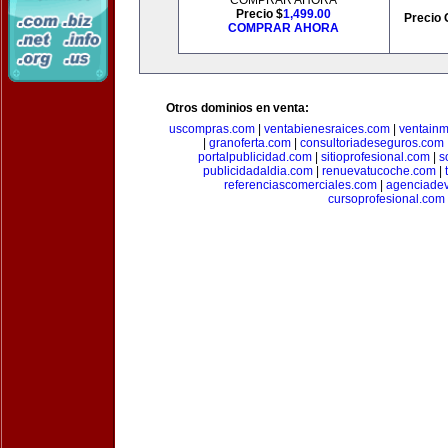
COMPRAR AHORA
Precio $
1,499.00
Precio 
COMPRAR AHORA
Otros dominios en venta:
uscompras.com
|
ventabienesraices.com
|
ventain
|
granoferta.com
|
consultoriadeseguros.com
portalpublicidad.com
|
sitioprofesional.com
|
s
publicidadaldia.com
|
renuevatucoche.com
|
referenciascomerciales.com
|
agenciadev
cursoprofesional.com