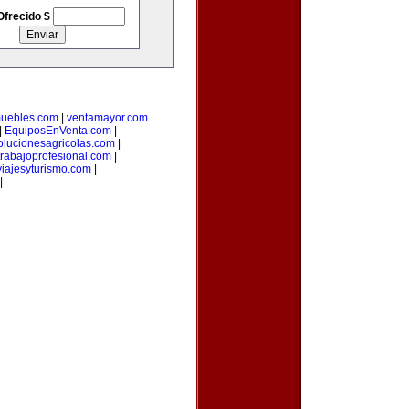
Ofrecido $
muebles.com
|
ventamayor.com
|
EquiposEnVenta.com
|
olucionesagricolas.com
|
trabajoprofesional.com
|
iajesyturismo.com
|
|