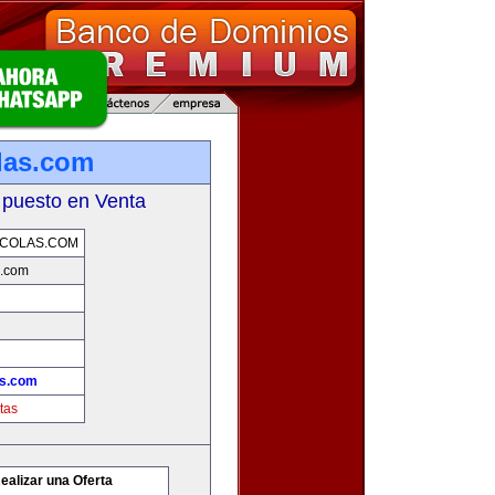
las.com
 puesto en Venta
ICOLAS.COM
s.com
as.com
tas
ealizar una Oferta