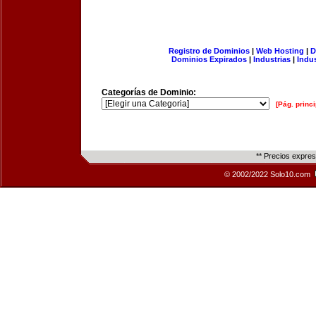
Registro de Dominios
|
Web Hosting
|
D
Dominios Expirados
|
Industrias
|
Indu
Categorías de Dominio:
[Pág. princi
** Precios expre
© 2002/2022 Solo10.com