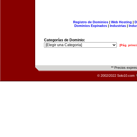
Registro de Dominios
|
Web Hosting
|
D
Dominios Expirados
|
Industrias
|
Indu
Categorías de Dominio:
[Pág. princi
** Precios expre
© 2002/2022 Solo10.com