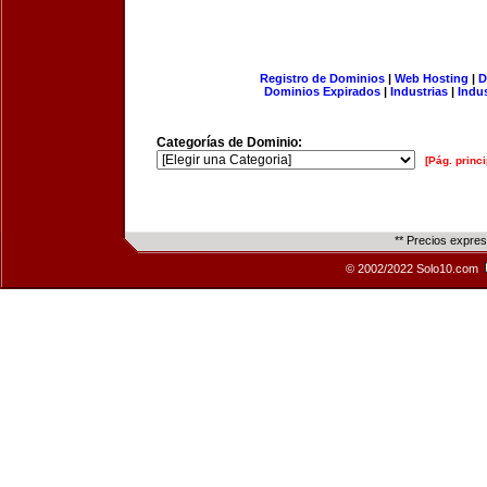
Registro de Dominios
|
Web Hosting
|
D
Dominios Expirados
|
Industrias
|
Indu
Categorías de Dominio:
[Pág. princi
** Precios expre
© 2002/2022 Solo10.com