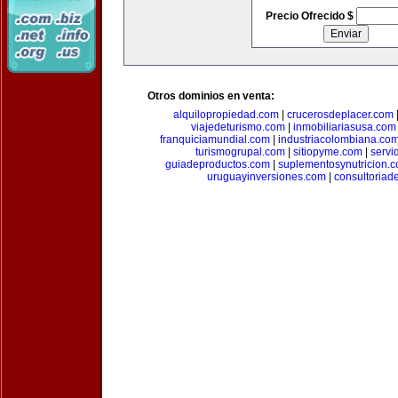
Precio Ofrecido $
Otros dominios en venta:
alquilopropiedad.com
|
crucerosdeplacer.com
viajedeturismo.com
|
inmobiliariasusa.com
franquiciamundial.com
|
industriacolombiana.co
turismogrupal.com
|
sitiopyme.com
|
servi
guiadeproductos.com
|
suplementosynutricion.
uruguayinversiones.com
|
consultoriad