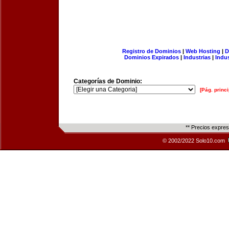
Registro de Dominios
|
Web Hosting
|
D
Dominios Expirados
|
Industrias
|
Indu
Categorías de Dominio:
[Pág. princi
** Precios expre
© 2002/2022 Solo10.com