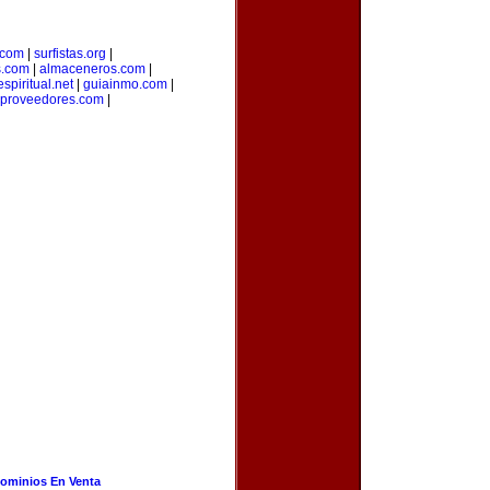
.com
|
surfistas.org
|
s.com
|
almaceneros.com
|
spiritual.net
|
guiainmo.com
|
aproveedores.com
|
ominios En Venta