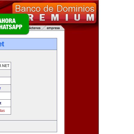
et
.NET
r
t
tas