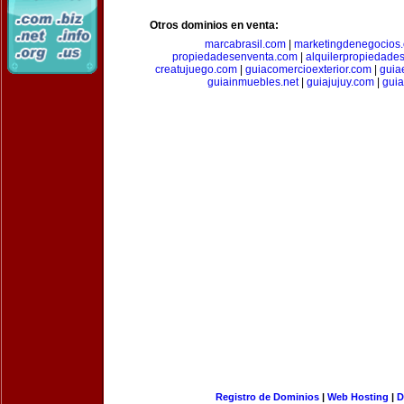
Otros dominios en venta:
marcabrasil.com
|
marketingdenegocios
propiedadesenventa.com
|
alquilerpropiedade
creatujuego.com
|
guiacomercioexterior.com
|
guiae
guiainmuebles.net
|
guiajujuy.com
|
gui
Registro de Dominios
|
Web Hosting
|
D